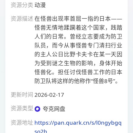
资源分类
动漫
资源描述
在怪兽出现率首屈一指的日本——
怪兽无情地蹂躏着这个国家，践踏
人们的日常。曾经立志要成为防卫
队员，而今从事怪兽专门清扫行业
的主人公日比野卡夫卡在某一天因
为受到谜之生物的影响，身体开始
怪兽化。担任讨伐怪兽工作的日本
防卫队将这样的他称作“怪兽8号”。
更新时间
2026-02-17
资源类型
夸克网盘
资源地址
https://pan.quark.cn/s/l0ngybgq
so2h