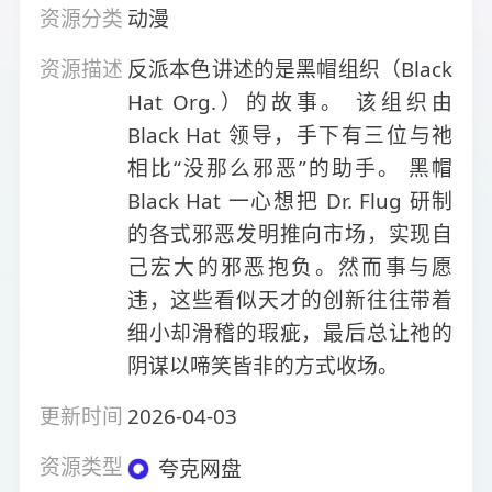
资源分类
动漫
资源描述
反派本色讲述的是黑帽组织（Black
Hat Org.）的故事。 该组织由
Black Hat 领导，手下有三位与祂
相比“没那么邪恶”的助手。 黑帽
Black Hat 一心想把 Dr. Flug 研制
的各式邪恶发明推向市场，实现自
己宏大的邪恶抱负。然而事与愿
违，这些看似天才的创新往往带着
细小却滑稽的瑕疵，最后总让祂的
阴谋以啼笑皆非的方式收场。
更新时间
2026-04-03
资源类型
夸克网盘