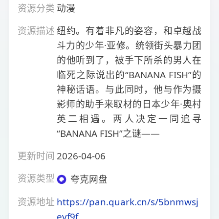
资源分类
动漫
资源描述
纽约。有着非凡的姿容，和卓越战
斗力的少年·亚修。统领街头暴力团
的他听到了，被手下所杀的男人在
临死之际说出的“BANANA FISH”的
神秘话语。与此同时，他与作为摄
影师的助手来取材的日本少年·奥村
英二相遇。两人决定一同追寻
“BANANA FISH”之谜——
更新时间
2026-04-06
资源类型
夸克网盘
资源地址
https://pan.quark.cn/s/5bnmwsj
evf9f