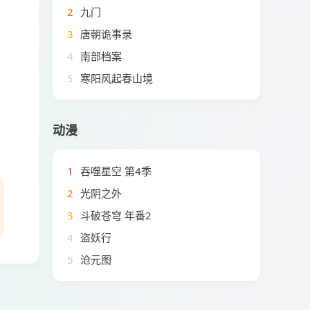
2
九门
3
唐朝诡事录
4
南部档案
5
寒阳风起春山境
动漫
1
吞噬星空 第4季
2
光阴之外
3
斗破苍穹 年番2
4
盗妖行
5
沧元图