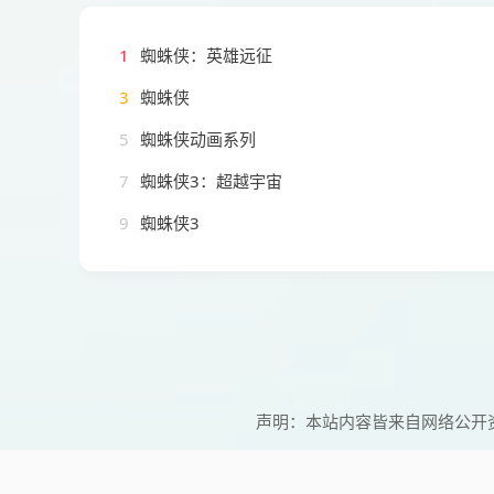
1
蜘蛛侠：英雄远征
3
蜘蛛侠
5
蜘蛛侠动画系列
7
蜘蛛侠3：超越宇宙
9
蜘蛛侠3
声明：本站内容皆来自网络公开