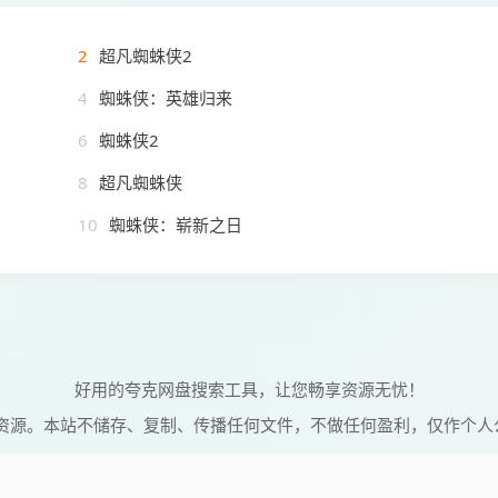
2
超凡蜘蛛侠2
4
蜘蛛侠：英雄归来
6
蜘蛛侠2
8
超凡蜘蛛侠
10
蜘蛛侠：崭新之日
好用的夸克网盘搜索工具，让您畅享资源无忧！
资源。本站不储存、复制、传播任何文件，不做任何盈利，仅作个人
© 2026 维C搜搜 Powered by
vcsoso
网站地图