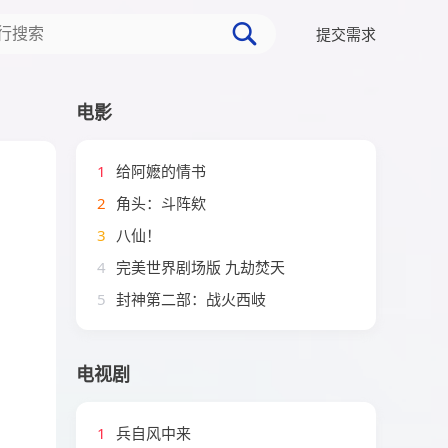
提交需求
电影
1
给阿嬷的情书
2
角头：斗阵欸
3
八仙！
4
完美世界剧场版 九劫焚天
5
封神第二部：战火西岐
电视剧
1
兵自风中来