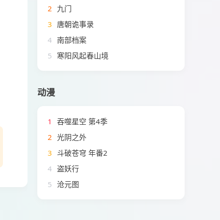
2
九门
3
唐朝诡事录
4
南部档案
5
寒阳风起春山境
动漫
1
吞噬星空 第4季
2
光阴之外
3
斗破苍穹 年番2
4
盗妖行
5
沧元图