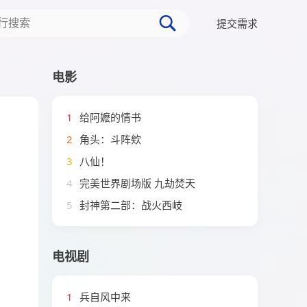
提交需求
电影
1
给阿嬷的情书
2
角头：斗阵欸
3
八仙！
4
完美世界剧场版 九劫焚天
5
封神第二部：战火西岐
电视剧
1
兵自风中来