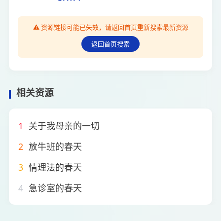
⚠️ 资源链接可能已失效，请返回首页重新搜索最新资源
返回首页搜索
相关资源
1
关于我母亲的一切
2
放牛班的春天
3
情理法的春天
4
急诊室的春天