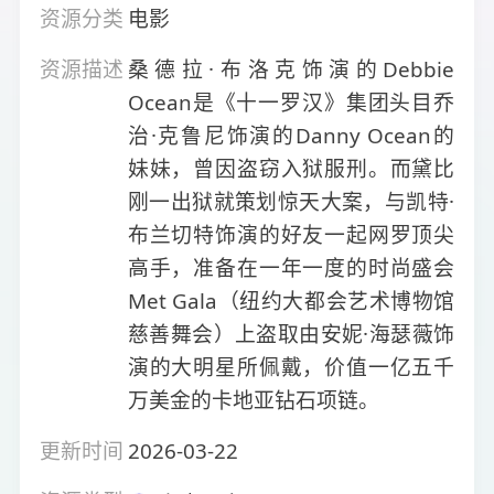
资源分类
电影
资源描述
桑德拉·布洛克饰演的Debbie
Ocean是《十一罗汉》集团头目乔
治·克鲁尼饰演的Danny Ocean的
妹妹，曾因盗窃入狱服刑。而黛比
刚一出狱就策划惊天大案，与凯特·
布兰切特饰演的好友一起网罗顶尖
高手，准备在一年一度的时尚盛会
Met Gala（纽约大都会艺术博物馆
慈善舞会）上盗取由安妮·海瑟薇饰
演的大明星所佩戴，价值一亿五千
万美金的卡地亚钻石项链。
更新时间
2026-03-22