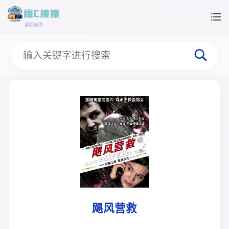
返回首页
飓风营救