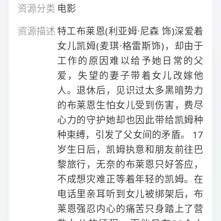
资源分类
电影
资源描述
特工布莱恩(利亚姆·尼森 饰)深爱着
女儿凯姆(麦琪·格雷斯饰)，却由于
工作的原因难以给予她日常的父
爱，失望的妻子带着女儿改嫁他
人。退休后，见识过太多黑暗势力
的布莱恩生怕女儿受到伤害，费尽
心力的守护她却也因此带给凯姆种
种束缚，引发了父女间的矛盾。 17
岁生日后，凯姆执意和朋友前往巴
黎旅行，无奈的布莱恩只好答应，
不成想灾难正等着年轻的凯姆。在
电话里亲耳听到女儿被绑架后，布
莱恩强忍内心的痛苦只身踏上了营