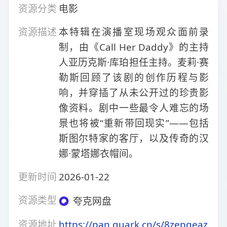
资源分类
电影
资源描述
本特辑在演播室现场观众面前录
制，由《Call Her Daddy》的主持
人亚历克斯·库珀担任主持。麦莉·赛
勒斯回顾了该剧的创作历程与影
响，并穿插了从未公开过的珍贵影
像资料。剧中一些最令人难忘的场
景也将被“重新带回现实”——包括
斯图尔特家的客厅，以及传奇的汉
娜·蒙塔娜衣帽间。
更新时间
2026-01-22
资源类型
夸克网盘
资源地址
https://pan.quark.cn/s/8zepgeaz