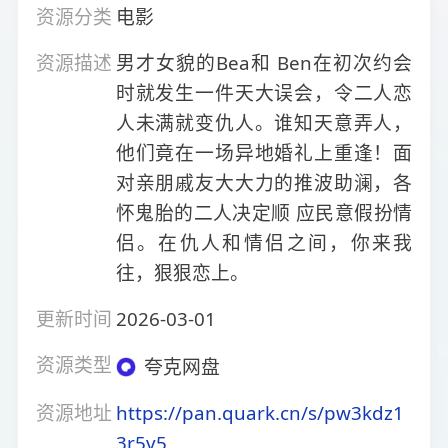
资源分类
电影
资源描述
男才女貌的Bea和 Ben在初次约会
时就发生一件天大误会，令二人恋
人未满就变仇人。谁知天意弄人，
他们竟在一场异地婚礼上重逢！面
对亲朋戚友大大力的推波助澜，各
怀鬼胎的二人决定顺 应民意假扮情
侣。在仇人和情侣之间，你来我
往，狠狠恋上。
更新时间
2026-03-01
资源类型
夸克网盘
资源地址
https://pan.quark.cn/s/pw3kdz1
3r5v5