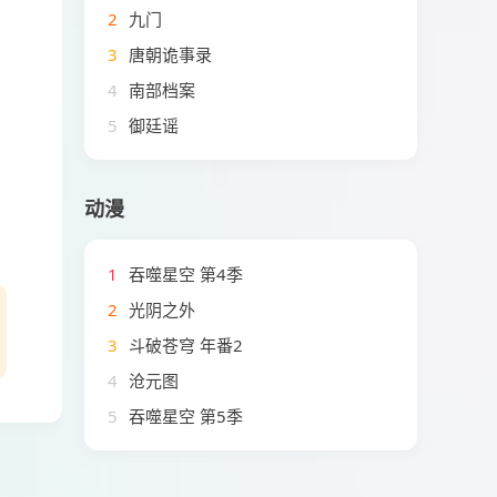
2
九门
3
唐朝诡事录
4
南部档案
5
御廷谣
动漫
1
吞噬星空 第4季
2
光阴之外
3
斗破苍穹 年番2
4
沧元图
5
吞噬星空 第5季