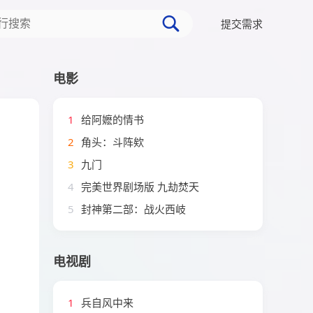
提交需求
电影
1
给阿嬷的情书
2
角头：斗阵欸
3
九门
4
完美世界剧场版 九劫焚天
5
封神第二部：战火西岐
电视剧
1
兵自风中来