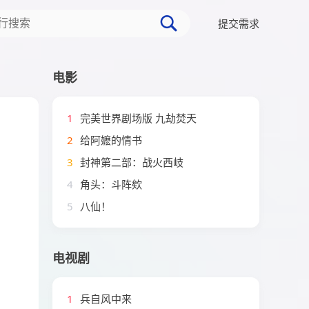
提交需求
电影
1
完美世界剧场版 九劫焚天
2
给阿嬷的情书
3
封神第二部：战火西岐
4
角头：斗阵欸
5
八仙！
电视剧
1
兵自风中来