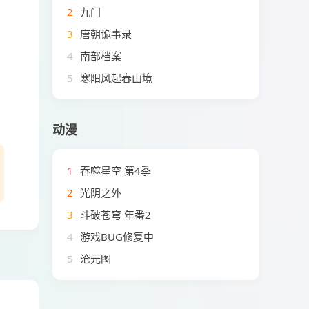
2
九门
3
唐朝诡事录
4
南部档案
5
寒阳风起春山境
动漫
1
吞噬星空 第4季
2
光阴之外
3
斗破苍穹 年番2
4
游戏BUG修复中
5
沧元图