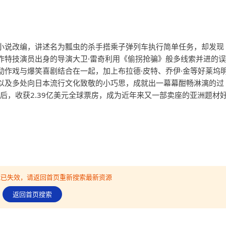
小说改编，讲述名为瓢虫的杀手搭乘子弹列车执行简单任务，却发现
作特技演员出身的导演大卫·雷奇利用《偷拐抢骗》般多线索并进的误
动作戏与爆笑喜剧结合在一起，加上布拉德·皮特、乔伊·金等好莱坞
以及多处向日本流行文化致敬的小巧思，成就出一幕幕酣畅淋漓的过
映后，收获2.39亿美元全球票房，成为近年来又一部卖座的亚洲题材
可能已失效，请返回首页重新搜索最新资源
返回首页搜索