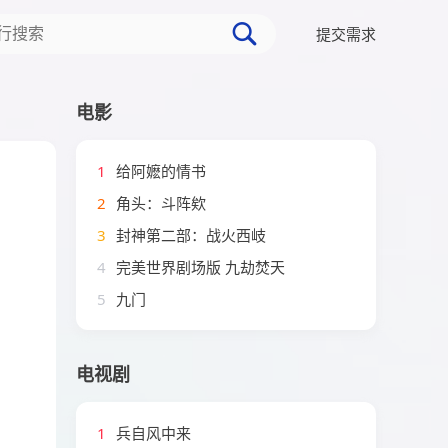
提交需求
电影
1
给阿嬷的情书
2
角头：斗阵欸
3
封神第二部：战火西岐
4
完美世界剧场版 九劫焚天
5
九门
电视剧
1
兵自风中来