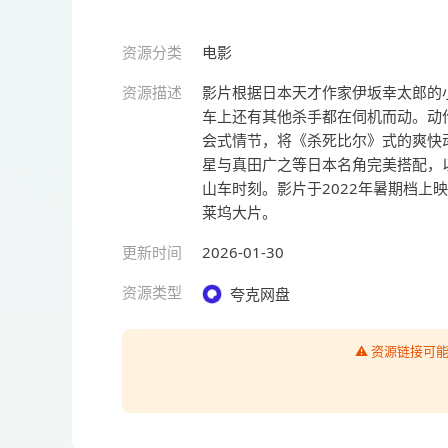
资源分类
电影
资源描述
影片根据日本天才作家伊坂幸太郎的
车上还有其他杀手都在伺机而动。动
会式情节，将《杀死比尔》式的爽快
星与真田广之等日本名角完美搭配，
山车时刻。影片于2022年暑期档上
莱坞大片。
更新时间
2026-01-30
资源类型
夸克网盘
⚠️ 资源链接