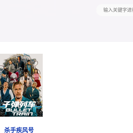
杀手疾风号