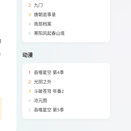
2
九门
3
唐朝诡事录
4
南部档案
5
寒阳风起春山境
明
动漫
好
1
吞噬星空 第4季
2
光阴之外
3
斗破苍穹 年番2
4
沧元图
5
吞噬星空 第5季