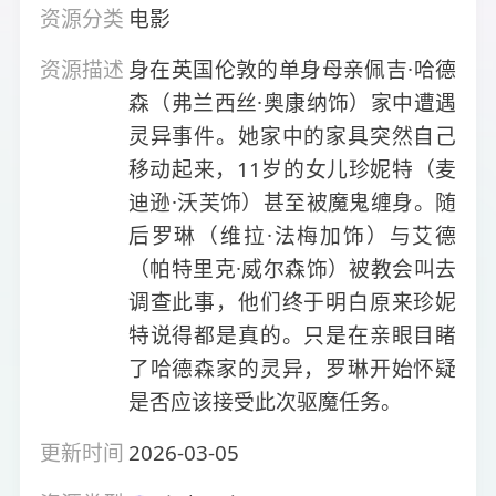
资源分类
电影
资源描述
身在英国伦敦的单身母亲佩吉·哈德
森（弗兰西丝·奥康纳饰）家中遭遇
灵异事件。她家中的家具突然自己
移动起来，11岁的女儿珍妮特（麦
迪逊·沃芙饰）甚至被魔鬼缠身。随
后罗琳（维拉·法梅加饰）与艾德
（帕特里克·威尔森饰）被教会叫去
调查此事，他们终于明白原来珍妮
特说得都是真的。只是在亲眼目睹
了哈德森家的灵异，罗琳开始怀疑
是否应该接受此次驱魔任务。
更新时间
2026-03-05