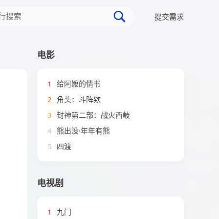
提交需求
电影
1
给阿嬷的情书
2
角头：斗阵欸
3
封神第二部：战火西岐
4
熊出没·年年有熊
5
四渡
电视剧
1
九门