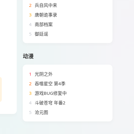
2
兵自风中来
3
唐朝诡事录
4
南部档案
5
御廷谣
动漫
1
光阴之外
2
吞噬星空 第4季
3
游戏BUG修复中
4
斗破苍穹 年番2
5
沧元图