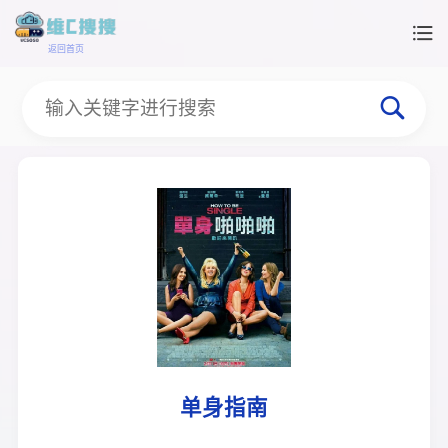
返回首页
单身指南