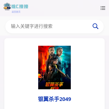
返回首页
银翼杀手2049