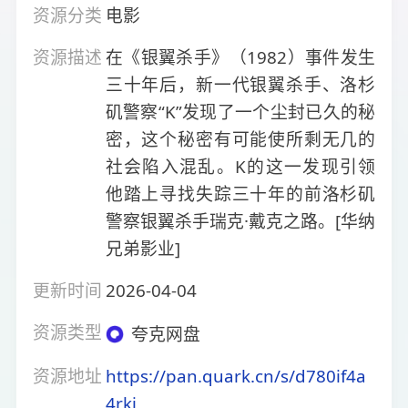
资源分类
电影
资源描述
在《银翼杀手》（1982）事件发生
三十年后，新一代银翼杀手、洛杉
矶警察“K”发现了一个尘封已久的秘
密，这个秘密有可能使所剩无几的
社会陷入混乱。K的这一发现引领
他踏上寻找失踪三十年的前洛杉矶
警察银翼杀手瑞克·戴克之路。[华纳
兄弟影业]
更新时间
2026-04-04
资源类型
夸克网盘
资源地址
https://pan.quark.cn/s/d780if4a
4rkj