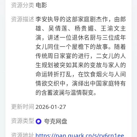
资源分类
电影
资源描述
李安执导的这部家庭剧杰作，由郎
雄、吴倩莲、杨贵媚、王渝文主
演，讲述一位退休名厨与三位成年
女儿同住一个屋檐下的故事。随着
传统周日家宴的进行，二女儿的人
生规划被突如其来的变故与家人的
命运转折打乱，在饮食烟火与人间
情欲交织中，演绎出中国家庭特有
的含蓄波澜与温情裂变。
更新时间
2026-01-27
资源类型
夸克网盘
资源地址
https://pan.quark.cn/s/rv6rn1ee