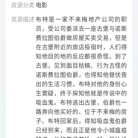
资源分类
电影
资源描述
布特是一家不来梅地产公司的职
员，受公司委派去一座古堡与诺斯
费拉图伯爵做房屋买卖交易，但是
在古堡附近的旅店投宿时，人们得
知他目的地的反应都很奇怪。到了
古堡，见到面目枯槁、行为古怪的
诺斯费拉图伯爵，也得知他昼伏夜
出的生活习惯，布特对他的身份心
生窦疑，终于探知他就是传说中的
吸血鬼。布特逃出古堡，伯爵也一
路奔向他买好的、位于不来梅的房
子。布特回家后，得知吸血鬼伯爵
已经到来，而且正是他令小城瘟疫