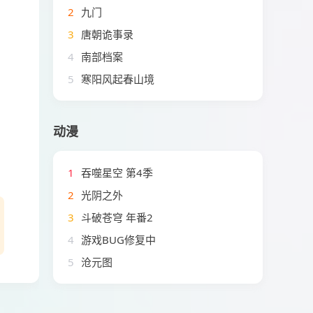
2
九门
3
唐朝诡事录
4
南部档案
5
寒阳风起春山境
动漫
1
吞噬星空 第4季
2
光阴之外
3
斗破苍穹 年番2
4
游戏BUG修复中
5
沧元图