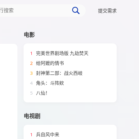
提交需求
电影
1
完美世界剧场版 九劫焚天
2
给阿嬷的情书
3
封神第二部：战火西岐
4
角头：斗阵欸
5
八仙！
电视剧
1
兵自风中来