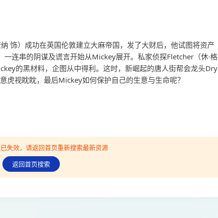
马修·麦康纳 饰）成功在英国伦敦建立大麻帝国，发了大财后，他试图将资产
串的阴谋及谎言开始从Mickey展开。私家侦探Fletcher（休·格
ckey的黑材料，企图从中得利。这时，新崛起的唐人街帮会龙头Dry
y的生意虎视眈眈，最后Mickey如何保护自己的生意与生命呢？
可能已失效，请返回首页重新搜索最新资源
返回首页搜索