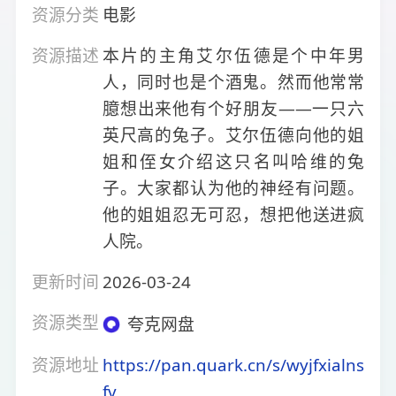
资源分类
电影
资源描述
本片的主角艾尔伍德是个中年男
人，同时也是个酒鬼。然而他常常
臆想出来他有个好朋友——一只六
英尺高的兔子。艾尔伍德向他的姐
姐和侄女介绍这只名叫哈维的兔
子。大家都认为他的神经有问题。
他的姐姐忍无可忍，想把他送进疯
人院。
更新时间
2026-03-24
资源类型
夸克网盘
资源地址
https://pan.quark.cn/s/wyjfxialns
fv