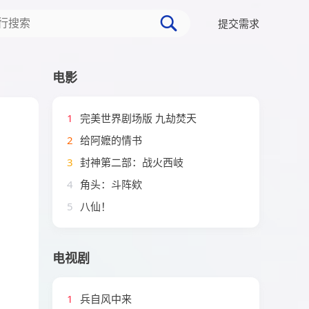
提交需求
电影
1
完美世界剧场版 九劫焚天
2
给阿嬷的情书
3
封神第二部：战火西岐
4
角头：斗阵欸
5
八仙！
电视剧
1
兵自风中来