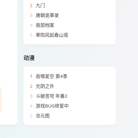
2
九门
3
唐朝诡事录
4
南部档案
5
寒阳风起春山境
动漫
1
吞噬星空 第4季
2
光阴之外
3
斗破苍穹 年番2
4
游戏BUG修复中
5
沧元图