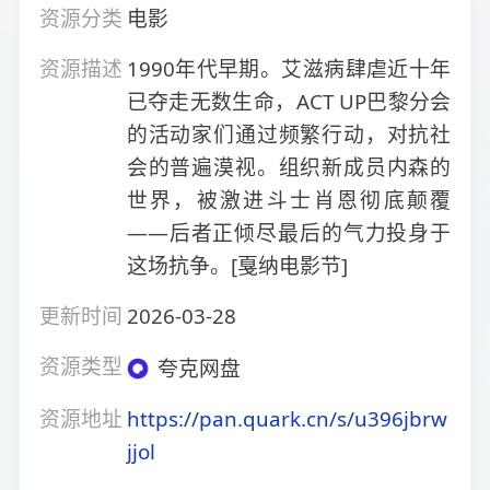
资源分类
电影
资源描述
1990年代早期。艾滋病肆虐近十年
已夺走无数生命，ACT UP巴黎分会
的活动家们通过频繁行动，对抗社
会的普遍漠视。组织新成员内森的
世界，被激进斗士肖恩彻底颠覆
——后者正倾尽最后的气力投身于
这场抗争。[戛纳电影节]
更新时间
2026-03-28
资源类型
夸克网盘
资源地址
https://pan.quark.cn/s/u396jbrw
jjol