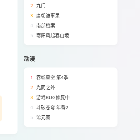
2
九门
3
唐朝诡事录
4
南部档案
5
寒阳风起春山境
动漫
1
吞噬星空 第4季
2
光阴之外
3
游戏BUG修复中
4
斗破苍穹 年番2
5
沧元图