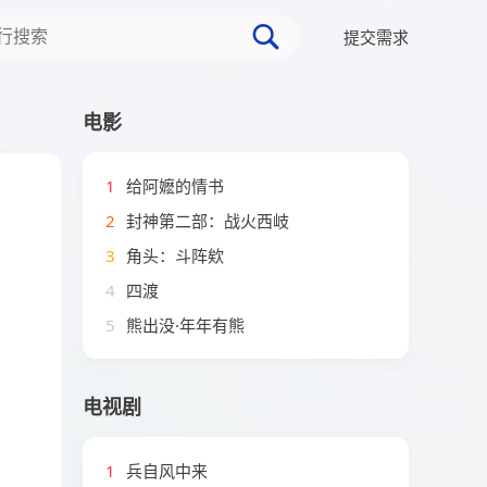
提交需求
电影
1
给阿嬷的情书
2
封神第二部：战火西岐
3
角头：斗阵欸
4
四渡
5
熊出没·年年有熊
电视剧
1
兵自风中来