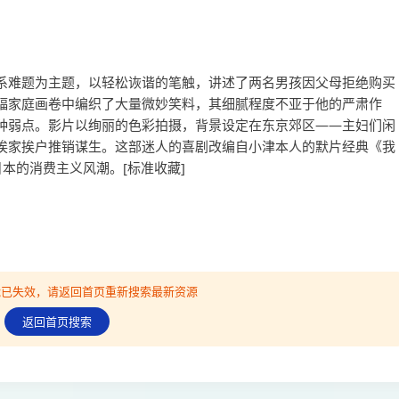
系难题为主题，以轻松诙谐的笔触，讲述了两名男孩因父母拒绝购买
幅家庭画卷中编织了大量微妙笑料，其细腻程度不亚于他的严肃作
种弱点。影片以绚丽的色彩拍摄，背景设定在东京郊区——主妇们闲
挨家挨户推销谋生。这部迷人的喜剧改编自小津本人的默片经典《我
本的消费主义风潮。[标准收藏]
可能已失效，请返回首页重新搜索最新资源
返回首页搜索