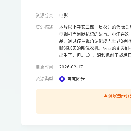
资源分类
电影
资源描述
本片以小津安二郎一贯探讨的代际关
电视机而缄默抗议的故事。小津在这
品，通过孩童视角调侃成人世界的种
聊邻居家的新洗衣机，失业的丈夫们
出生了，但……》，温和讽刺了战后日
更新时间
2026-02-17
资源类型
夸克网盘
⚠️ 资源链接