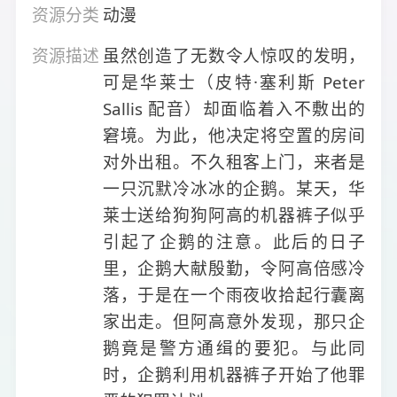
资源分类
动漫
资源描述
虽然创造了无数令人惊叹的发明，
可是华莱士（皮特·塞利斯 Peter
Sallis 配音）却面临着入不敷出的
窘境。为此，他决定将空置的房间
对外出租。不久租客上门，来者是
一只沉默冷冰冰的企鹅。某天，华
莱士送给狗狗阿高的机器裤子似乎
引起了企鹅的注意。此后的日子
里，企鹅大献殷勤，令阿高倍感冷
落，于是在一个雨夜收拾起行囊离
家出走。但阿高意外发现，那只企
鹅竟是警方通缉的要犯。与此同
时，企鹅利用机器裤子开始了他罪