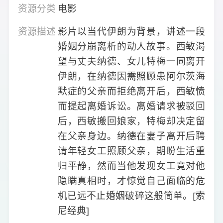
资源分类
电影
资源描述
影片以当代伊朗为背景，讲述一段
婚姻分崩离析的动人故事。西敏渴
望与丈夫纳德、女儿特梅一同离开
伊朗，在纳德因需照顾患阿尔茨海
默症的父亲而拒绝离开后，西敏愤
而提起离婚诉讼。离婚请求被驳回
后，西敏搬回娘家，特梅却决定留
在父亲身边。纳德在妻子离开后聘
请年轻女工照顾父亲，期盼生活重
归平静，然而当他发现女工竟对他
隐瞒真相时，才惊觉自己面临的危
机已远不止婚姻破碎这般简单。[索
尼经典]