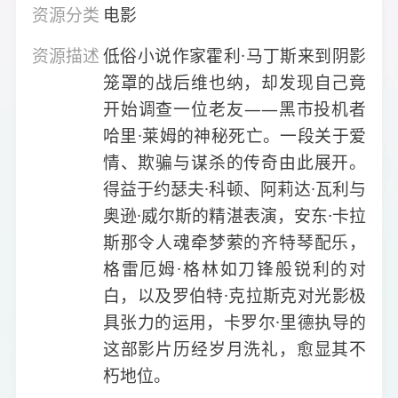
资源分类
电影
资源描述
低俗小说作家霍利·马丁斯来到阴影
笼罩的战后维也纳，却发现自己竟
开始调查一位老友——黑市投机者
哈里·莱姆的神秘死亡。一段关于爱
情、欺骗与谋杀的传奇由此展开。
得益于约瑟夫·科顿、阿莉达·瓦利与
奥逊·威尔斯的精湛表演，安东·卡拉
斯那令人魂牵梦萦的齐特琴配乐，
格雷厄姆·格林如刀锋般锐利的对
白，以及罗伯特·克拉斯克对光影极
具张力的运用，卡罗尔·里德执导的
这部影片历经岁月洗礼，愈显其不
朽地位。