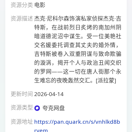
资源分类
电影
资源描述
杰克·尼科尔森饰演私家侦探杰克·吉
特斯，在战前烈日炙烤的南加州阴
暗道德泥沼中谋生。受一位美艳社
交名媛委托调查其丈夫的婚外情，
吉特斯被卷入双重阴谋与致命欺骗
的漩涡，揭开个人与政治丑闻交织
的罗网——这一切在唐人街那个永
生难忘的夜晚轰然交汇。[派拉蒙]
更新时间
2026-04-14
资源类型
夸克网盘
资源地址
https://pan.quark.cn/s/vnhlkd8b
rvem