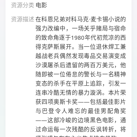
资源分类
电影
资源描述
在科恩兄弟对科马克·麦卡锡小说的
强力改编中，一场关乎赌局与宿命
的致命角逐于1980年代初荒凉的西
得克萨斯展开。当一位退休焊工兼
越战老兵偶然发现毒品交易演变成
沙漠屠杀后遗留的两百万美元，他
随即被一位倦怠的警长与一名精神
变态的杀手在平原上追踪，引发一
连串冷酷无情的暴力漩涡。本片荣
获四项奥斯卡奖——包括最佳影片
与巴登令人难忘的最佳男配角奖
——这部冷峻的边境黑色电影，通
过命运每一次残酷的反讽转折，将