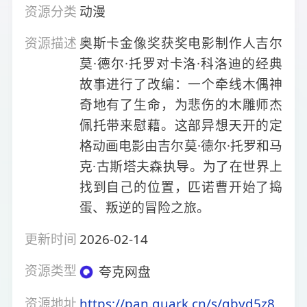
资源分类
动漫
资源描述
奥斯卡金像奖获奖电影制作人吉尔
莫·德尔·托罗对卡洛·科洛迪的经典
故事进行了改编：一个牵线木偶神
奇地有了生命，为悲伤的木雕师杰
佩托带来慰藉。这部异想天开的定
格动画电影由吉尔莫·德尔·托罗和马
克·古斯塔夫森执导。为了在世界上
找到自己的位置，匹诺曹开始了捣
蛋、叛逆的冒险之旅。
更新时间
2026-02-14
资源类型
夸克网盘
资源地址
https://pan.quark.cn/s/qbyd5z8