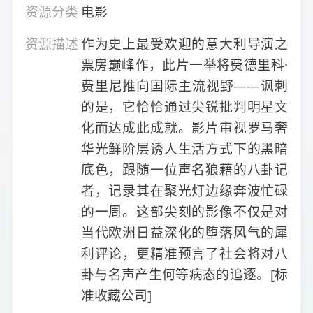
资源分类
电影
资源描述
作为史上最受欢迎的意大利导演之
票房巅峰作，此片一举将费德里科·
费里尼推向国际主流视野——讽刺
的是，它恰恰通过尖锐批判明星文
化而达成此成就。影片审视罗马奢
华光鲜阶层诱人生活方式下的黑暗
底色，跟随一位声名狼藉的八卦记
者，记录其在聚光灯边缘奔波忙碌
的一周。这部尖刻的影像不仅是对
当代欧洲日益深化的堕落风气的犀
利评论，更精准预言了社会将对八
卦与名声产生何等病态的追逐。[标
准收藏公司]