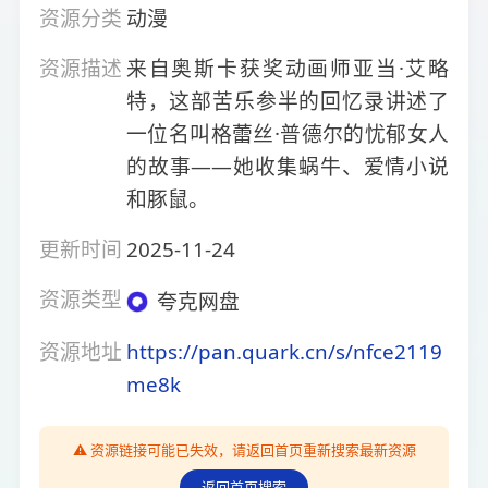
资源分类
动漫
资源描述
来自奥斯卡获奖动画师亚当·艾略
特，这部苦乐参半的回忆录讲述了
一位名叫格蕾丝·普德尔的忧郁女人
的故事——她收集蜗牛、爱情小说
和豚鼠。
更新时间
2025-11-24
资源类型
夸克网盘
资源地址
https://pan.quark.cn/s/nfce2119
me8k
⚠️ 资源链接可能已失效，请返回首页重新搜索最新资源
返回首页搜索