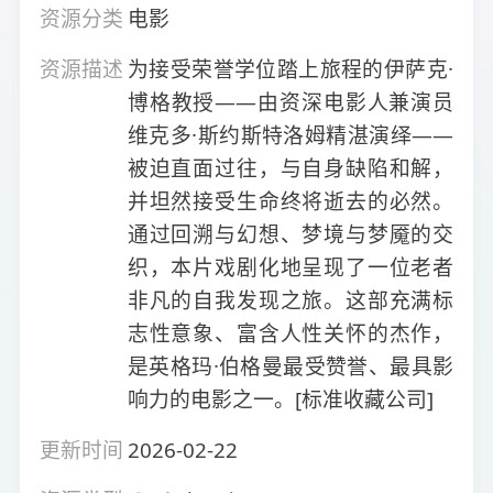
资源分类
电影
资源描述
为接受荣誉学位踏上旅程的伊萨克·
博格教授——由资深电影人兼演员
维克多·斯约斯特洛姆精湛演绎——
被迫直面过往，与自身缺陷和解，
并坦然接受生命终将逝去的必然。
通过回溯与幻想、梦境与梦魇的交
织，本片戏剧化地呈现了一位老者
非凡的自我发现之旅。这部充满标
志性意象、富含人性关怀的杰作，
是英格玛·伯格曼最受赞誉、最具影
响力的电影之一。[标准收藏公司]
更新时间
2026-02-22