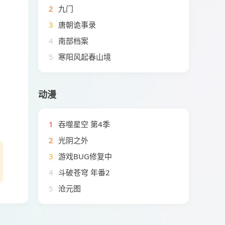
2
九门
3
唐朝诡事录
4
南部档案
5
寒阳风起春山境
动漫
1
吞噬星空 第4季
2
光阴之外
3
游戏BUG修复中
4
斗破苍穹 年番2
5
沧元图