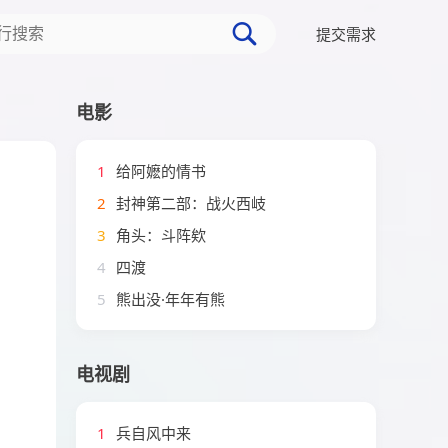
提交需求
电影
1
给阿嬷的情书
2
封神第二部：战火西岐
3
角头：斗阵欸
4
四渡
5
熊出没·年年有熊
电视剧
1
兵自风中来