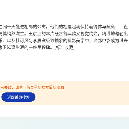
在同一天搬进相邻的公寓。他们的相遇起初保持着得体与疏离——直
情愫悄然滋生。王家卫的本片既含蓄典雅又视觉绚烂，精湛地勾勒出
乐、以及杜可风与李屏宾极致抽象的摄影美学中，这部电影成为过去
卫璀璨生涯的一座里程碑。[标准收藏]
可能已失效，请返回首页重新搜索最新资源
返回首页搜索