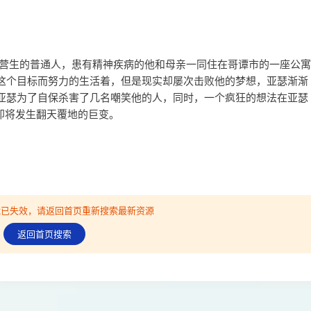
取营生的普通人，患有精神疾病的他和母亲一同住在哥谭市的一座公寓
这个目标而努力的生活着，但是现实却屡次击败他的梦想，亚瑟渐渐
亚瑟为了自保杀害了几名嘲笑他的人，同时，一个疯狂的想法在亚瑟
即将发生翻天覆地的巨变。
可能已失效，请返回首页重新搜索最新资源
返回首页搜索