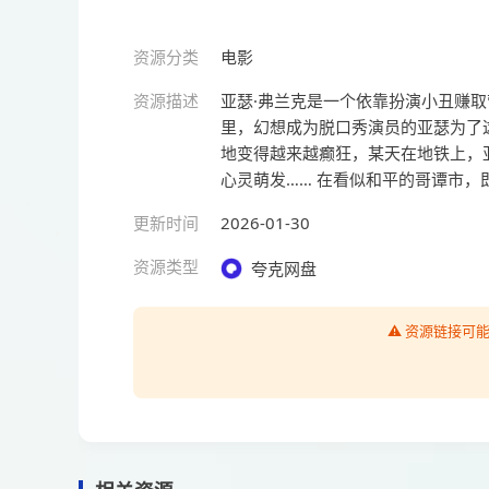
资源分类
电影
资源描述
亚瑟·弗兰克是一个依靠扮演小丑赚
里，幻想成为脱口秀演员的亚瑟为了
地变得越来越癫狂，某天在地铁上，
心灵萌发…… 在看似和平的哥谭市，
更新时间
2026-01-30
资源类型
夸克网盘
⚠️ 资源链接