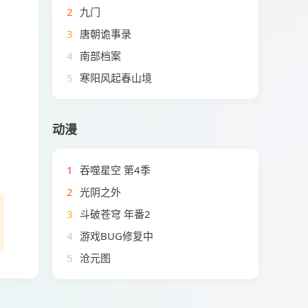
2
九门
3
唐朝诡事录
4
南部档案
5
寒阳风起春山境
动漫
1
吞噬星空 第4季
2
光阴之外
3
斗破苍穹 年番2
4
游戏BUG修复中
5
沧元图