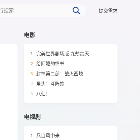
提交需求
电影
1
完美世界剧场版 九劫焚天
2
给阿嬷的情书
3
封神第二部：战火西岐
4
角头：斗阵欸
5
八仙！
电视剧
1
兵自风中来