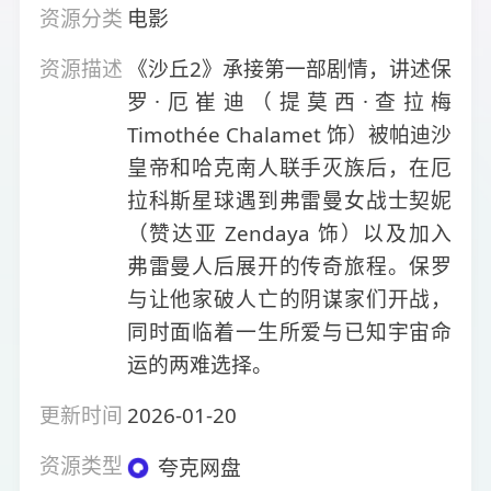
资源分类
电影
资源描述
《沙丘2》承接第一部剧情，讲述保
罗·厄崔迪（提莫西·查拉梅
Timothée Chalamet 饰）被帕迪沙
皇帝和哈克南人联手灭族后，在厄
拉科斯星球遇到弗雷曼女战士契妮
（赞达亚 Zendaya 饰）以及加入
弗雷曼人后展开的传奇旅程。保罗
与让他家破人亡的阴谋家们开战，
同时面临着一生所爱与已知宇宙命
运的两难选择。
更新时间
2026-01-20
资源类型
夸克网盘