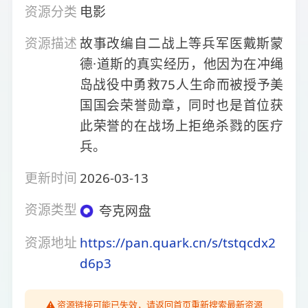
资源分类
电影
资源描述
故事改编自二战上等兵军医戴斯蒙
德·道斯的真实经历，他因为在冲绳
岛战役中勇救75人生命而被授予美
国国会荣誉勋章，同时也是首位获
此荣誉的在战场上拒绝杀戮的医疗
兵。
更新时间
2026-03-13
资源类型
夸克网盘
资源地址
https://pan.quark.cn/s/tstqcdx2
d6p3
⚠️ 资源链接可能已失效，请返回首页重新搜索最新资源