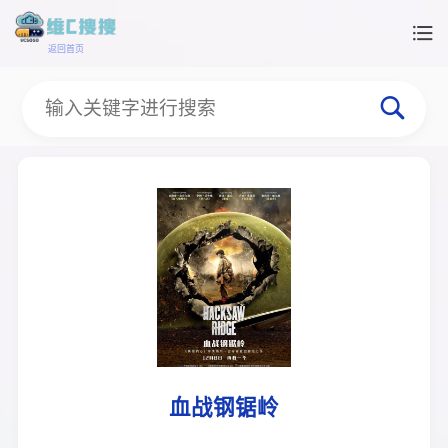
返回首页
血战钢锯岭