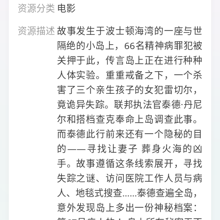
资源分类
电影
资源描述
故事发生于波士顿海湾的一座与世
隔绝的小岛上，66名精神病罪犯被
关押于此，传言岛上正在进行种种
人体实验。重重戒备之下，一个杀
害了三个亲生孩子的女犯雷切尔，
竟诡异失踪。联邦执法官泰德·丹尼
尔和搭档查克奉命上岛调查此事。
而泰德此行前来还有一个隐秘的目
的——寻找让妻子 葬身火海的凶
手。故事遵循这条线索展开，寻找
失踪之谜、访问医院工作人员与病
人、地毯式搜查……泰德查遍全岛，
意外发现岛上多出一份神秘档案：