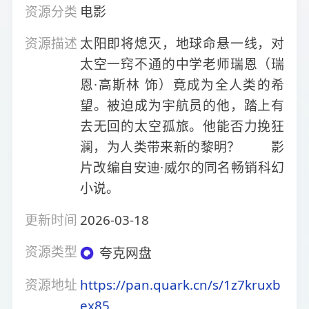
资源分类
电影
资源描述
太阳即将熄灭，地球命悬一线，对
太空一窍不通的中学老师瑞恩（瑞
恩·高斯林 饰）竟成为全人类的希
望。被迫成为宇航员的他，踏上有
去无回的太空孤旅。他能否力挽狂
澜，为人类带来新的黎明？ 影
片改编自安迪·威尔的同名畅销科幻
小说。
更新时间
2026-03-18
资源类型
夸克网盘
资源地址
https://pan.quark.cn/s/1z7kruxb
ex85