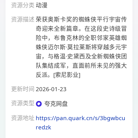
资源分类
动漫
资源描述
荣获奥斯卡奖的蜘蛛侠平行宇宙传
奇迎来全新篇章。在这段史诗级冒
险中，布鲁克林的全职邻家英雄蜘
蛛侠迈尔斯·莫拉莱斯将穿越多元宇
宙，与格温·史黛西及全新蜘蛛侠团
队集结成军，直面前所未见的强大
反派。[索尼影业]
更新时间
2026-01-23
资源类型
夸克网盘
资源地址
https://pan.quark.cn/s/3bgwbcu
redzk